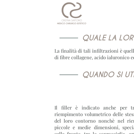
QUALE LA LORO
La finalità di tali infiltrazioni è qu
di fibre collagene, acido ialuronico e
QUANDO SI UT
Il filler è indicato anche per tr
riempimento volumetrico delle stess
del loro contorno nonchè nel ri
piccole e medie dimensioni, speci
sulla fronte, tra le sopracciglia, a