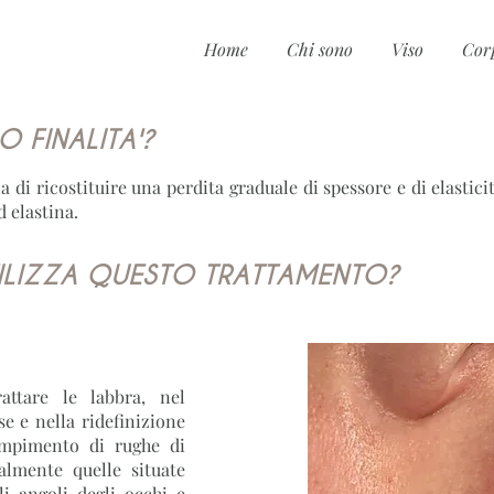
Home
Chi sono
Viso
Cor
 FINALITA'?
ella di ricostituire una perdita graduale di spessore e di elastic
d elastina.
ILIZZA QUESTO TRATTAMENTO?
attare le labbra, nel
e e nella ridefinizione
empimento di rughe di
almente quelle situate
gli angoli degli occhi e