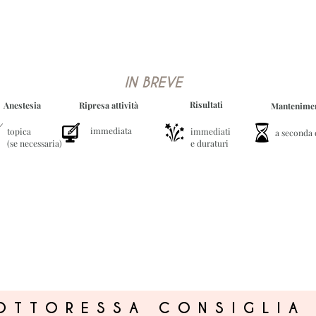
IN BREVE
Risultati
Anestesia
Ripresa attività
Mantenime
immediata
topica
immediati
a seconda 
(se necessaria)
e duraturi
OTTORESSA CONSIGLIA