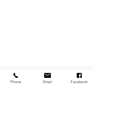
Iscriviti alla mailing list
Phone
Email
Facebook
Email
Iscriviti