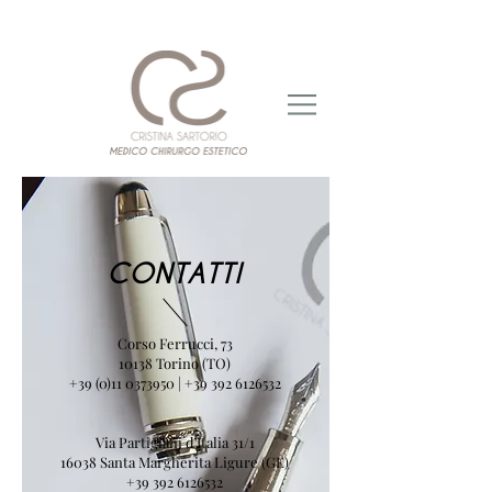
CONTATTI
Corso Ferrucci, 73
10138 Torino (TO)
+39 (0)11 0373950
|
+39 392 6126532
Via Partigiani d'Italia 31/1
16038 Santa Margherita Ligure (GE)
+39 392 6126532