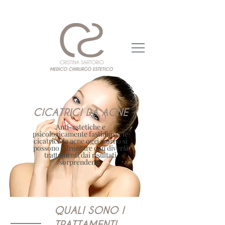
CICATRICI DA ACNE
Anti-estetiche e
psicologicamente fastidiose, le
cicatrici da acne oggi giorno si
possono affrontare con diversi
trattamenti dai risultati
sorprendenti.
QUALI SONO I
TRATTAMENTI