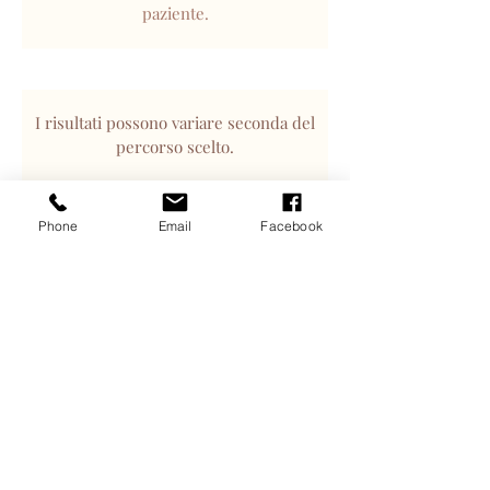
paziente.
I risultati possono variare seconda del
percorso scelto.
Phone
Email
Facebook
RISERVA IL TUO
APPUNTAMENTO
-
+39
+39 392 6126532
(0)11 0373950