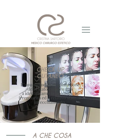
CHECK UP
CUTANEO
E’ una metodica di valutazione
dello stato cutaneo atta
a identificarne la tipologia, le
irregolarità ed il relativo stato di
invecchiamento.
A CHE COSA