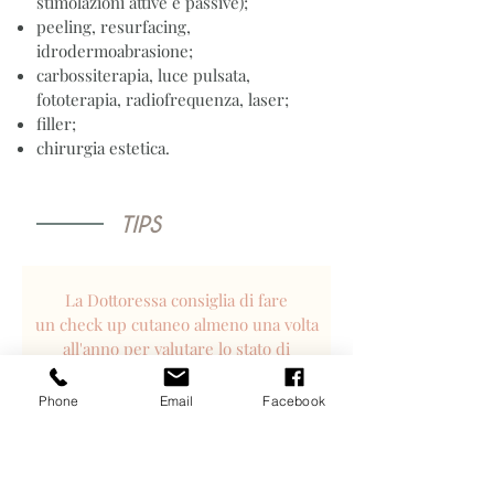
stimolazioni attive e passive);
peeling, resurfacing,
idrodermoabrasione;
carbossiterapia, luce pulsata,
fototerapia, radiofrequenza, laser;
filler;
chirurgia estetica.
TIPS
La Dottoressa consiglia di fare
un check up cutaneo almeno una volta
all'anno per valutare lo stato di
benessere cutaneo e prendere in
considerazione eventuali strategie
Phone
Email
Facebook
anti-aging.