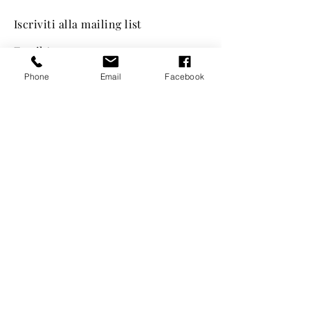
Iscriviti alla mailing list
Email
Phone
Email
Facebook
Iscriviti
TURÍN
Corso Ferrucci, 73
I - 10138
+39 (0)11 0373950
-
+39 392 6126532
info@cristinasartorio.com
SANTA MARGHERITA LIGURE